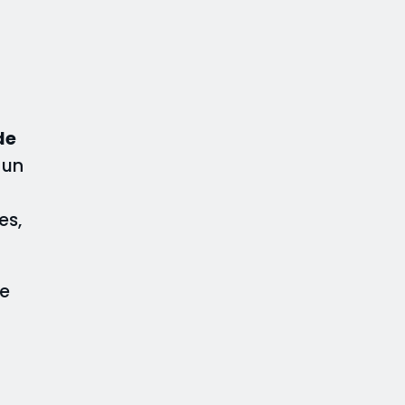
de
 un
es,
ue