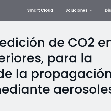
Smart Cloud
Soluciones
Di
Medición de CO2 e
eriores, para la
de la propagació
ediante aerosoles