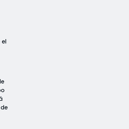
 el
de
po
á
 de