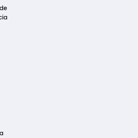
 de
cia
 a