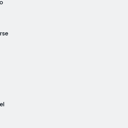
mo
rse
el